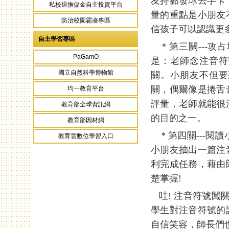
友持黏發球丟字卡
私校退撫儲金自主投資平台
量的重點是小朋友
防治校園霸凌專區
信孩子可以認識更
自主學習專區
＊第三關---攻
PaGamO
是：老師念注音符
國立自然科學博物館
關。小朋友不但要
關，偶爾像是捲舌
均一教育平台
評量，老師就能很
教育部全球資訊網
的目的之一。
教育部因材網
＊第四關---閱
教育雲數位學習入口
小朋友抽出一篇注
利完成任務，藉由
楚掌握!
哇! 注音符號闖
學生對注音符號的
自信笑容，師長們