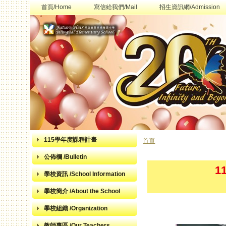
首頁/Home
寫信給我們/Mail
招生資訊網/Admission
115學年度課程計畫
首頁
您在這裡
公佈欄 /Bulletin
1
學校資訊 /School Information
學校簡介 /About the School
學校組織 /Organization
教師專區 /Our Teachers