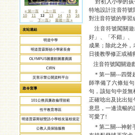
對初入小學的孩子
特地設計注音符號
« 第一頁
‹ 上一頁
…
8
9
10
11
12
13
14
15
16
頁面
對注音符號的學習
…
下一頁 ›
最後一頁 »
注音符號闖關遊
友站連結
好」、「不錯」、
明道中學
成果；除此之外，
明道普霖斯頓小學家長會
日後教學修正或補
OLYMPUS圖書館圖書薦購
注音符號闖關遊戲
CIRN
＊第一關---四
災害示警公開資料平台
師準備了六條短句
政令宣導
句，該短句中並無
正確唸出及比出短
101公務員廉政倫理規範
意思，一邊流暢的
性平教育專區
可愛了!
明道普霖斯頓雙語小學校友返校規定
＊第二關---神
公教人員保險服務