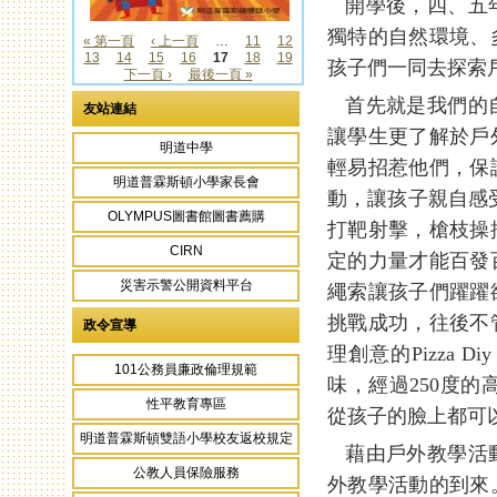
開學後，四、五年
獨特的自然環境、
« 第一頁
‹ 上一頁
…
11
12
13
14
15
16
17
18
19
頁面
孩子們一同去探索
下一頁 ›
最後一頁 »
首先就是我們的自
友站連結
讓學生更了解於戶
明道中學
輕易招惹他們，保
明道普霖斯頓小學家長會
動，讓孩子親自感
OLYMPUS圖書館圖書薦購
打靶射擊，槍枝操
CIRN
定的力量才能百發
災害示警公開資料平台
繩索讓孩子們躍躍
挑戰成功，往後不
政令宣導
理創意的Pizza
101公務員廉政倫理規範
味，經過250度的
性平教育專區
從孩子的臉上都可
明道普霖斯頓雙語小學校友返校規定
藉由戶外教學活動
公教人員保險服務
外教學活動的到來