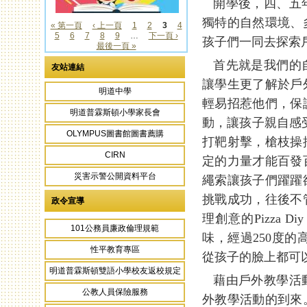
開學後，四、五年
獨特的自然環境、
« 第一頁
‹ 上一頁
1
2
3
4
5
6
7
8
9
…
下一頁 ›
頁面
孩子們一同去探索
最後一頁 »
首先就是我們的自
友站連結
讓學生更了解於戶
明道中學
輕易招惹他們，保
明道普霖斯頓小學家長會
動，讓孩子親自感
OLYMPUS圖書館圖書薦購
打靶射擊，槍枝操
CIRN
定的力量才能百發
災害示警公開資料平台
繩索讓孩子們躍躍
挑戰成功，往後不
政令宣導
理創意的Pizza
101公務員廉政倫理規範
味，經過250度的
性平教育專區
從孩子的臉上都可
明道普霖斯頓雙語小學校友返校規定
藉由戶外教學活動
公教人員保險服務
外教學活動的到來