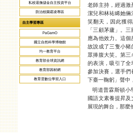
私校退撫儲金自主投資平台
老師主持，經過激
防治校園霸凌專區
潔兒和林祐睎她倆
笑翻天，因此獲得
自主學習專區
「三顧茅廬」。三
PaGamO
應為他效力。這個
國立自然科學博物館
故說成了三隻小豬
均一教育平台
眾捧腹大笑。第三
教育部全球資訊網
的表演，吸引了全
教育部因材網
參加決賽，選手們
下臺一鞠躬」聲中
教育雲數位學習入口
明道普霖斯頓小學
國語文素養提昇及
展現的舞台，那麼
頁面