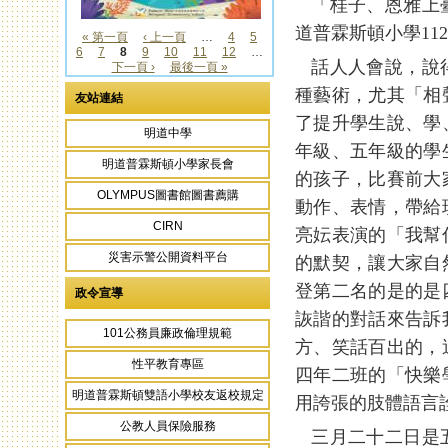
「桂子、恩雅上臺
道普霖斯頓小學11
« 第一頁
‹ 上一頁
…
4
5
6
7
8
9
10
11
12
…
頁面
話人人會說，說得
下一頁 ›
最後一頁 »
種藝術，尤其「相
友站連結
了提升學生說、學
明道中學
年級、五年級的學
明道普霖斯頓小學家長會
的孩子，比賽前大
OLYMPUS圖書館圖書薦購
動作、表情，帶給
CIRN
亮妘表演的「我幫
災害示警公開資料平台
的默契，讓大家自
登第二名的是的是
政令宣導
詼諧的對話來告訴
101公務員廉政倫理規範
方、笑話百出的，
性平教育專區
四年二班的「快樂
明道普霖斯頓雙語小學校友返校規定
用誇張的肢體語言
公教人員保險服務
三月二十二日是五