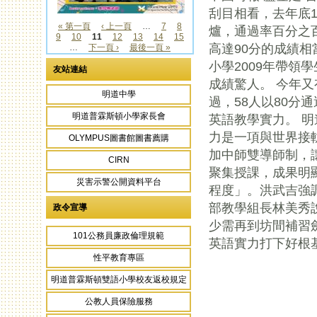
頁面
刮目相看，去年底
« 第一頁
‹ 上一頁
…
7
8
爐，通過率百分之
9
10
11
12
13
14
15
頁面
高達90分的成績
…
下一頁 ›
最後一頁 »
小學2009年帶領
友站連結
成績驚人。 今年又
明道中學
過，58人以80分
明道普霖斯頓小學家長會
英語教學實力。 
力是一項與世界接
OLYMPUS圖書館圖書薦購
加中師雙導師制，
CIRN
聚集授課，成果明
災害示警公開資料平台
程度」。洪武吉強調
部教學組長林美秀
政令宣導
少需再到坊間補習
101公務員廉政倫理規範
英語實力打下好根
性平教育專區
明道普霖斯頓雙語小學校友返校規定
公教人員保險服務