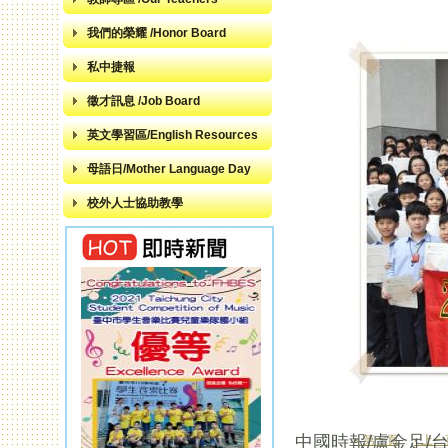
我們的榮耀 /Honor Board
私中捷報
徵才訊息 /Job Board
英文學習區/English Resources
母語日/Mother Language Day
校外人士協助教學
中國時報/盧金足/
« 第一頁
‹ 上