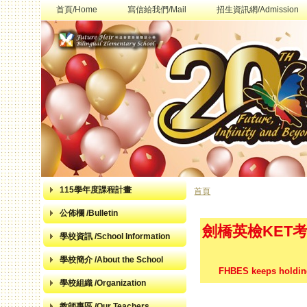
首頁/Home
寫信給我們/Mail
招生資訊網/Admission
115學年度課程計畫
首頁
您在這裡
公佈欄 /Bulletin
劍橋英檢KET
學校資訊 /School Information
學校簡介 /About the School
FHBES keeps holding
學校組織 /Organization
教師專區 /Our Teachers