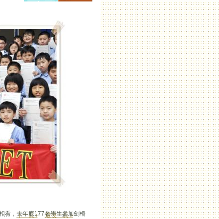
相看，去年底177名學生參加劍橋
…
下一頁 ›
最後一頁 »