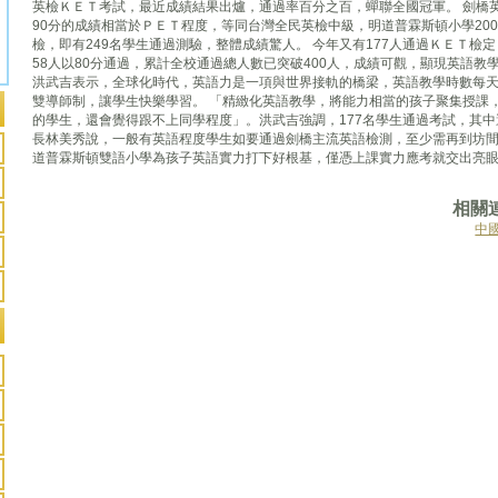
頁面
英檢ＫＥＴ考試，最近成績結果出爐，通過率百分之百，蟬聯全國冠軍。 劍橋
90分的成績相當於ＰＥＴ程度，等同台灣全民英檢中級，明道普霖斯頓小學20
檢，即有249名學生通過測驗，整體成績驚人。 今年又有177人通過ＫＥＴ檢定
58人以80分通過，累計全校通過總人數已突破400人，成績可觀，顯現英語教
洪武吉表示，全球化時代，英語力是一項與世界接軌的橋梁，英語教學時數每
雙導師制，讓學生快樂學習。 「精緻化英語教學，將能力相當的孩子聚集授課
的學生，還會覺得跟不上同學程度」。洪武吉強調，177名學生通過考試，其中
長林美秀說，一般有英語程度學生如要通過劍橋主流英語檢測，至少需再到坊
道普霖斯頓雙語小學為孩子英語實力打下好根基，僅憑上課實力應考就交出亮
相關
中