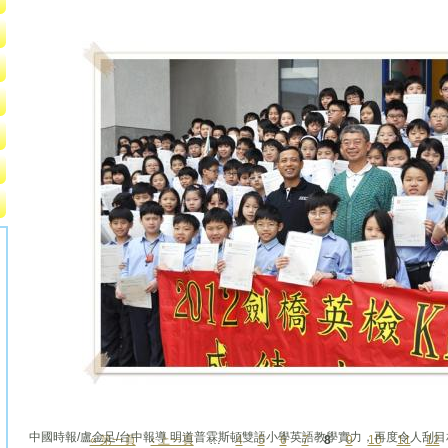
中國時報/盧金足/台中報導 明道普霖斯頓雙語小學英語教學實力，再度令人刮目
« 第一頁
‹ 上一頁
…
4
5
6
7
8
9
10
11
12