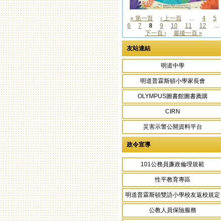
« 第一頁
‹ 上一頁
…
4
5
6
7
8
9
10
11
12
…
頁面
下一頁 ›
最後一頁 »
友站連結
明道中學
明道普霖斯頓小學家長會
OLYMPUS圖書館圖書薦購
CIRN
災害示警公開資料平台
政令宣導
101公務員廉政倫理規範
性平教育專區
明道普霖斯頓雙語小學校友返校規定
公教人員保險服務