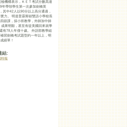
英檢機構表示，ＫＥＴ考試分數高達
09年帶領學生第一次參加劍橋英
，其中42人以90分以上高分通過，
學實力。 明道普霖斯頓雙語小學校長
天四節課，採小班教學，外師加中師
，成果明顯，甚至有從美國回來就學
還有78人年僅十歲。 外語部教學組
間補習劍橋考試題型約一年以上，明
眼成績單！
連結:
國時報