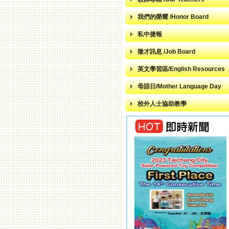
我們的榮耀 /Honor Board
私中捷報
徵才訊息 /Job Board
英文學習區/English Resources
母語日/Mother Language Day
校外人士協助教學