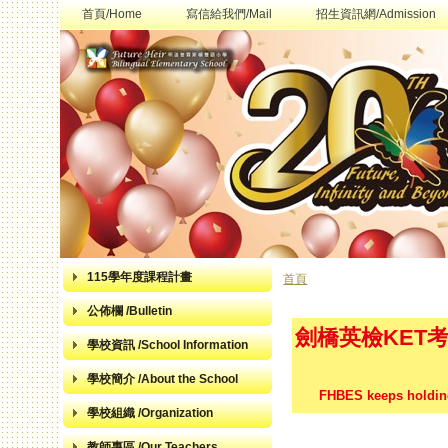
首頁/Home
寫信給我們/Mail
招生資訊網/Admission
115學年度課程計畫
首頁
您在這裡
公佈欄 /Bulletin
劍橋英檢KET
學校資訊 /School Information
學校簡介 /About the School
FHBES keeps holding
學校組織 /Organization
教師專區 /Our Teachers