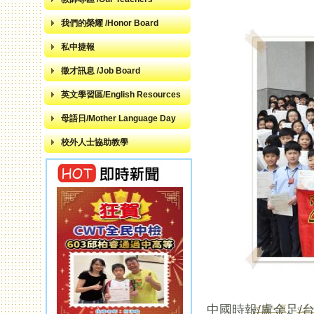
我們的榮耀 /Honor Board
私中捷報
徵才訊息 /Job Board
英文學習區/English Resources
母語日/Mother Language Day
校外人士協助教學
中國時報/盧金足/
« 第一頁
‹ 