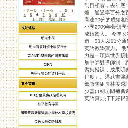
頁面
刮目相看，去年底
« 第一頁
‹ 上一頁
…
2
3
爐，通過率百分之
4
5
6
7
8
9
10
…
頁面
高達90分的成績
下一頁 ›
最後一頁 »
小學2009年帶領
友站連結
成績驚人。 今年又
明道中學
過，58人以80分
明道普霖斯頓小學家長會
英語教學實力。 
力是一項與世界接
OLYMPUS圖書館圖書薦購
加中師雙導師制，
CIRN
聚集授課，成果明
災害示警公開資料平台
程度」。洪武吉強調
部教學組長林美秀
政令宣導
少需再到坊間補習
101公務員廉政倫理規範
英語實力打下好根
性平教育專區
明道普霖斯頓雙語小學校友返校規定
公教人員保險服務