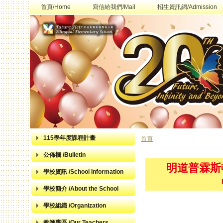
首頁/Home
寫信給我們/Mail
招生資訊網/Admission
115學年度課程計畫
首頁
您在這裡
公佈欄 /Bulletin
明道普霖斯
學校資訊 /School Information
學校簡介 /About the School
學校組織 /Organization
教師專區 /Our Teachers