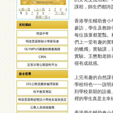
課程，師生們都誇讚
« 第一頁
‹ 上一頁
1
2
3
4
5
6
7
8
9
…
下一頁 ›
頁面
最後一頁 »
香港學生輔助會小
友站連結
參訪，學生及教師
明道中學
每位孩童都驚豔。
們上一堂有趣的實
明道普霖斯頓小學家長會
的蠟燭」實驗課，
OLYMPUS圖書館圖書薦購
實驗。王懋勳老師
CIRN
很有成就感。
災害示警公開資料平台
政令宣導
上完有趣的自然課
學校特色一一說明
101公務員廉政倫理規範
到學校新穎的設備
性平教育專區
裡的學生真是太幸
明道普霖斯頓雙語小學校友返校規定
公教人員保險服務
香港學生輔助會小