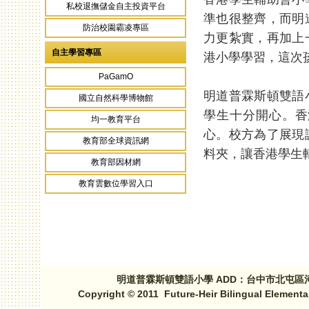
私校退撫儲金自主投資平台
準也很整齊，而明
防治校園霸凌專區
力更紮實，再加上
自主學習專區
港小學學習，這次
PaGamO
明道普霖斯頓雙語
國立自然科學博物館
學生十分開心。香
均一教育平台
心。校方為了展現
教育部全球資訊網
料夾，讓香港學生
教育部因材網
教育雲數位學習入口
頁面
明道普霖斯頓雙語小學 ADD：台中市北屯區河北路三段1
Copyright © 2011 Future-Heir Bilingual Elementa