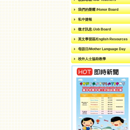
我們的榮耀 /Honor Board
私中捷報
徵才訊息 /Job Board
英文學習區/English Resources
母語日/Mother Language Day
校外人士協助教學