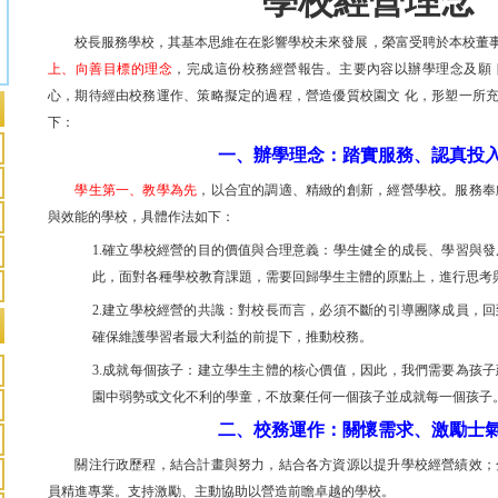
學校經營理念
校長服務學校，其基本思維在在影響學校未來發展，榮富受聘於本校董
上、向善目標的理念
，完成這份校務經營報告。主要內容以辦學理念及願
心，期待經由校務運作、策略擬定的過程，營造優質校園文 化，形塑一所
下：
一、辦學理念：踏實服務、認真投
學生第一、教學為先
，以合宜的調適、精緻的創新，經營學校。服務奉
與效能的學校，具體作法如下：
1.確立學校經營的目的價值與合理意義：學生健全的成長、學習與發
此，面對各種學校教育課題，需要回歸學生主體的原點上，進行思考
2.建立學校經營的共識：對校長而言，必須不斷的引導團隊成員，回
確保維護學習者最大利益的前提下，推動校務。
3.成就每個孩子：建立學生主體的核心價值，因此，我們需要為孩子
園中弱勢或文化不利的學童，不放棄任何一個孩子並成就每一個孩子
二、校務運作：關懷需求、激勵士
關注行政歷程，結合計畫與努力，結合各方資源以提升學校經營績效；分
員精進專業。支持激勵、主動協助以營造前瞻卓越的學校。