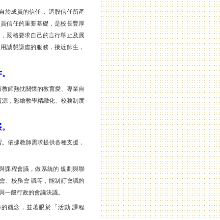
於成員的信任， 這股信任所產
 員信任的重要基礎，是校長豐厚
起，嚴格要求自己的言行舉止及展
；用誠懇謙虛的服務，接近師生，
作。
教師熱忱關懷的教育愛、專業自
資源，彩繪教學精緻化、校務制度
展。
。依據教師需求提供各種支援，
與課程會議，做系統的 規劃與聯
會、校務會 議等，能制訂會議的
 與一般行政的會議決議。
學的觀念，並著眼於「活動 課程