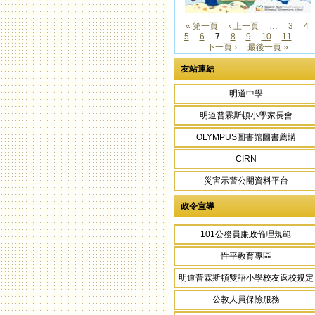
« 第一頁
‹ 上一頁
…
3
4
5
6
7
8
9
10
11
…
頁面
下一頁 ›
最後一頁 »
友站連結
明道中學
明道普霖斯頓小學家長會
OLYMPUS圖書館圖書薦購
CIRN
災害示警公開資料平台
政令宣導
101公務員廉政倫理規範
性平教育專區
明道普霖斯頓雙語小學校友返校規定
公教人員保險服務