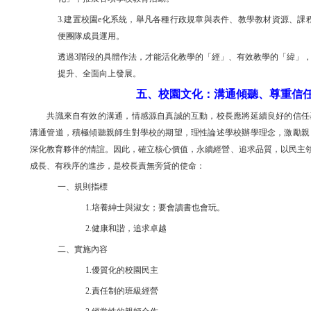
3.建置校園e化系統，舉凡各種行政規章與表件、教學教材資源、課
便團隊成員運用。
透過3階段的具體作法，才能活化教學的「經」、有效教學的「緯」，
提升、全面向上發展。
五、校園文化：溝通傾聽、尊重信
共識來自有效的溝通，情感源自真誠的互動，校長應將延續良好的信任基
溝通管道，積極傾聽親師生對學校的期望，理性論述學校辦學理念，激勵親
深化教育夥伴的情誼。因此，確立核心價值，永續經營、追求品質，以民主
成長、有秩序的進步，是校長責無旁貸的使命：
一、規則指標
1.培養紳士與淑女；要會讀書也會玩。
2.健康和諧，追求卓越
二、實施內容
1.優質化的校園民主
2.責任制的班級經營