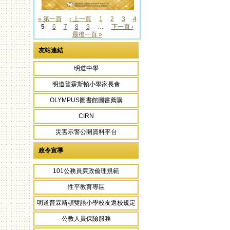
« 第一頁
‹ 上一頁
1
2
3
4
5
6
7
8
9
…
下一頁 ›
頁面
最後一頁 »
友站連結
明道中學
明道普霖斯頓小學家長會
OLYMPUS圖書館圖書薦購
CIRN
災害示警公開資料平台
政令宣導
101公務員廉政倫理規範
性平教育專區
明道普霖斯頓雙語小學校友返校規定
公教人員保險服務