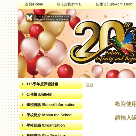
首頁/Home
寫信給我們/Mail
招生資訊網/Admission
115學年度課程計畫
首頁
您在這裡
公佈欄 /Bulletin
歡迎使
學校資訊 /School Information
學校簡介 /About the School
請輸入
學校組織 /Organization
教師專區 /Our Teachers