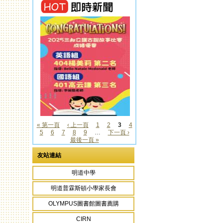
« 第一頁
‹ 上一頁
1
2
3
4
5
6
7
8
9
…
下一頁 ›
頁面
最後一頁 »
友站連結
明道中學
明道普霖斯頓小學家長會
OLYMPUS圖書館圖書薦購
CIRN