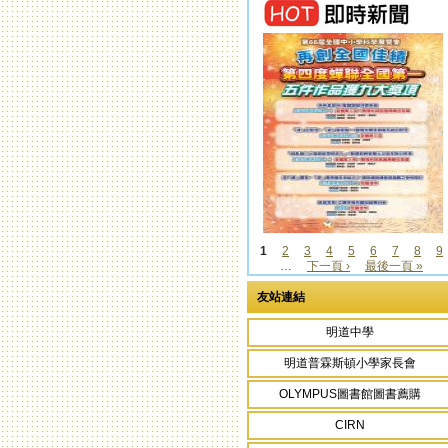
1
2
3
4
5
6
7
8
9
…
下一頁 ›
最後一頁 »
頁面
友站連結
明道中學
明道普霖斯頓小學家長會
OLYMPUS圖書館圖書薦購
CIRN