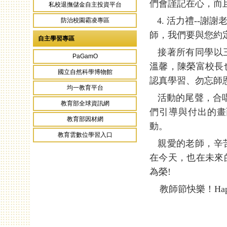
們會謹記在心，而
私校退撫儲金自主投資平台
4. 活力禮--謝
防治校園霸凌專區
師，我們要與您約
自主學習專區
接著所有同學以三
PaGamO
溫馨，陳榮富校長
國立自然科學博物館
認真學習、勿忘師
均一教育平台
活動的尾聲，合唱團以
教育部全球資訊網
們引導與付出的畫
教育部因材網
動。
教育雲數位學習入口
親愛的老師，辛苦
在今天，也在未來
為榮!
教師節快樂！Happy T
頁面