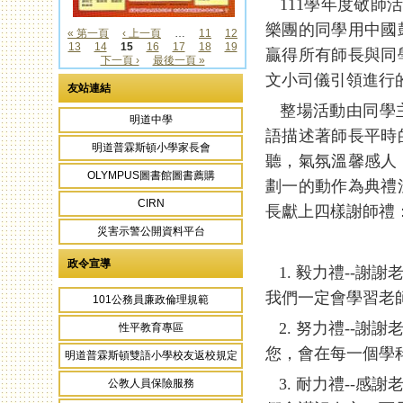
111學年度敬師
樂團的同學用中國
« 第一頁
‹ 上一頁
…
11
12
13
14
15
16
17
18
19
頁面
贏得所有師長與同
下一頁 ›
最後一頁 »
文小司儀引領進行
友站連結
整場活動由同學主
明道中學
語描述著師長平時
明道普霖斯頓小學家長會
聽，氣氛溫馨感人
OLYMPUS圖書館圖書薦購
劃一的動作為典禮
CIRN
長獻上四樣謝師禮
災害示警公開資料平台
政令宣導
1. 毅力禮--謝
我們一定會學習老
101公務員廉政倫理規範
2. 努力禮--謝
性平教育專區
您，會在每一個學
明道普霖斯頓雙語小學校友返校規定
3. 耐力禮--感
公教人員保險服務