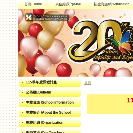
首頁/Home
寫信給我們/Mail
招生資訊網/Admission
115學年度課程計畫
首頁
您在這裡
公佈欄 /Bulletin
1
學校資訊 /School Information
學校簡介 /About the School
學校組織 /Organization
教師專區 /Our Teachers