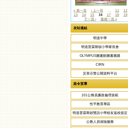
« 第一頁
‹ 上一頁
…
11
12
13
14
15
16
17
18
19
頁面
下一頁 ›
最後一頁 »
友站連結
明道中學
明道普霖斯頓小學家長會
OLYMPUS圖書館圖書薦購
CIRN
災害示警公開資料平台
政令宣導
101公務員廉政倫理規範
性平教育專區
明道普霖斯頓雙語小學校友返校規定
公教人員保險服務