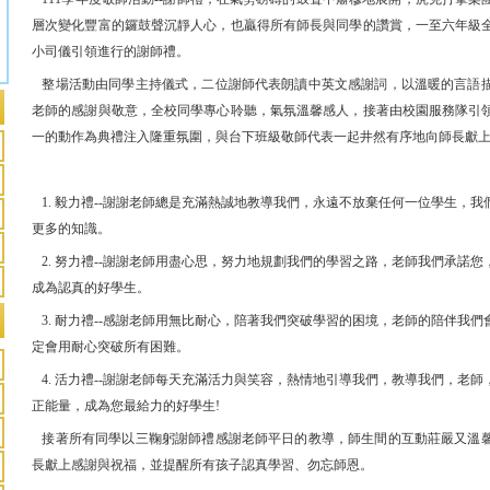
層次變化豐富的鑼鼓聲沉靜人心，也贏得所有師長與同學的讚賞，一至六年級
小司儀引領進行的謝師禮。
整場活動由同學主持儀式，二位謝師代表朗讀中英文感謝詞，以溫暖的言語
老師的感謝與敬意，全校同學專心聆聽，氣氛溫馨感人，接著由校園服務隊引
一的動作為典禮注入隆重氛圍，與台下班級敬師代表一起井然有序地向師長獻
1. 毅力禮--謝謝老師總是充滿熱誠地教導我們，永遠不放棄任何一位學生，
更多的知識。
2. 努力禮--謝謝老師用盡心思，努力地規劃我們的學習之路，老師我們承諾
成為認真的好學生。
3. 耐力禮--感謝老師用無比耐心，陪著我們突破學習的困境，老師的陪伴我
定會用耐心突破所有困難。
4. 活力禮--謝謝老師每天充滿活力與笑容，熱情地引導我們，教導我們，老
正能量，成為您最給力的好學生!
接著所有同學以三鞠躬謝師禮感謝老師平日的教導，師生間的互動莊嚴又溫
長獻上感謝與祝福，並提醒所有孩子認真學習、勿忘師恩。