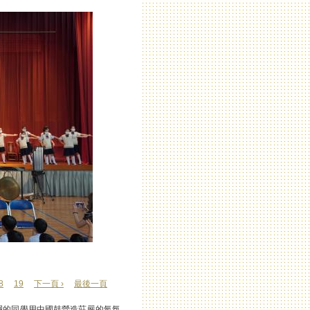
8
19
下一頁 ›
最後一頁
團的同學用中國鼓營造莊嚴的氣氛，