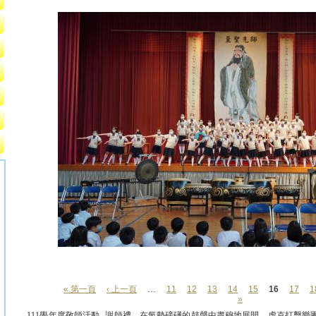
« 第一頁
‹ 上一頁
…
11
12
13
14
15
16
17
1
頁面
»
111學年度敬師活動--謝師禮，在氣勢磅礡的鼓聲中肅穆地展開，虎克打擊樂