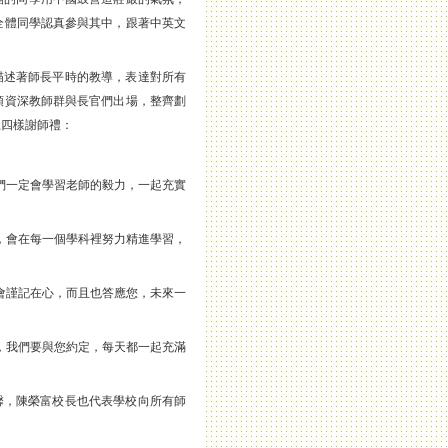
全體同學認真參與其中，跟著中英文
描述著師長平時的教導，表達對所有
領資深教師群與長官們出場，整齊劃
上四樣謝師禮：
我們一定會學習老師的毅力，一起充實
您，會在每一個學科裡努力精進學習，
們會謹記在心，而且也答應您，未來一
師，我們要與您約定，每天都一起充滿
馨，陳榮富校長也代表學校向所有師