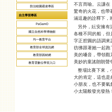
不言而喻。云謙在
防治校園霸凌專區
驚奇的火花，也帶
自主學習專區
涵逗趣的詮釋下，
PaGamO
另外，妘安擁有溫
國立自然科學博物館
各種不同的船，但
均一教育平台
字正腔圓的語調來
彷彿跟著她一起跑
教育部全球資訊網
美的嗓音，帶領觀
教育部因材網
美妙的童謠朗朗聲
教育雲數位學習入口
整場比賽下來，小
大的肯定，這也是
小朋友，也不要氣
小太陽般發光發熱
頁面