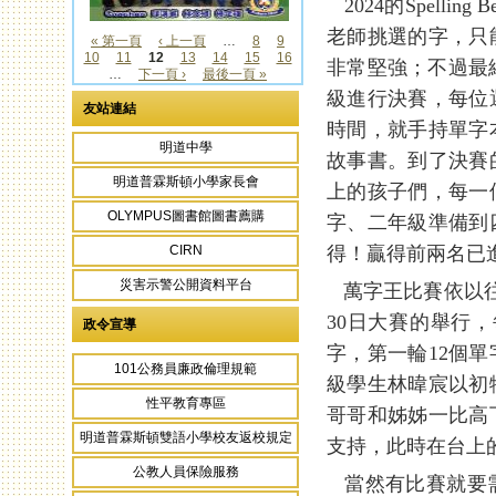
2024的Spell
老師挑選的字，只
« 第一頁
‹ 上一頁
…
8
9
10
11
12
13
14
15
16
頁面
非常堅強；不過最終是
…
下一頁 ›
最後一頁 »
級進行決賽，每位
友站連結
時間，就手持單字
明道中學
故事書。到了決賽
明道普霖斯頓小學家長會
上的孩子們，每一
OLYMPUS圖書館圖書薦購
字、二年級準備到
得！贏得前兩名已
CIRN
災害示警公開資料平台
萬字王比賽依以往慣例
30日大賽的舉行
政令宣導
字，第一輪12個
101公務員廉政倫理規範
級學生林暐宸以初
性平教育專區
哥哥和姊姊一比高
明道普霖斯頓雙語小學校友返校規定
支持，此時在台上
公教人員保險服務
當然有比賽就要需