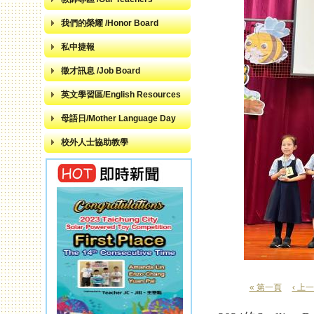
我們的榮耀 /Honor Board
私中捷報
徵才訊息 /Job Board
英文學習區/English Resources
母語日/Mother Language Day
校外人士協助教學
« 第一頁
‹ 上
頁面