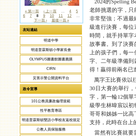
2024的Spell
老師挑選的字，只
« 第一頁
‹ 上一頁
…
4
5
6
7
8
9
10
11
12
…
頁面
非常堅強；不過最終是
下一頁 ›
最後一頁 »
級進行決賽，每位
友站連結
時間，就手持單字
明道中學
故事書。到了決賽
明道普霖斯頓小學家長會
上的孩子們，每一
OLYMPUS圖書館圖書薦購
字、二年級準備到
得！贏得前兩名已
CIRN
災害示警公開資料平台
萬字王比賽依以往慣例
30日大賽的舉行
政令宣導
字，第一輪12個
101公務員廉政倫理規範
級學生林暐宸以初
性平教育專區
哥哥和姊姊一比高
明道普霖斯頓雙語小學校友返校規定
支持，此時在台上
公教人員保險服務
當然有比賽就要需