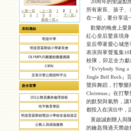
20周年的聖誕點燈
所有家長、孩子、
« 第一頁
‹ 上一頁
1
2
3
4
5
6
7
8
9
…
下一頁 ›
頁面
在一起，要分享這
最後一頁 »
歡樂的晚會上愛麗
友站連結
紅心皇后驚喜現身
明道中學
皇后帶著愛心城堡
明道普霖斯頓小學家長會
表演與掌聲蒐集1
OLYMPUS圖書館圖書薦購
校隊，卯足全力獻
CIRN
『Ev'rybody Sing a 
災害示警公開資料平台
Jingle Bel
聲與舞蹈，打擊樂團與
政令宣導
Christmas
101公務員廉政倫理規範
的默契與氣勢，讓
性平教育專區
都投入在演出中，
明道普霖斯頓雙語小學校友返校規定
黃啟誠創辦人與陳
公教人員保險服務
的鑰匙飛過天際啟