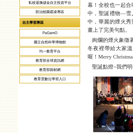
私校退撫儲金自主投資平台
幕！全校也一起合
防治校園霸凌專區
中，聖誕禮物—雪
中，華麗的煙火秀
自主學習專區
畫上了完美句點。
PaGamO
絢爛的煙火象徵著
國立自然科學博物館
冬夜裡帶給大家溫
均一教育平台
喔！Merry Christma
教育部全球資訊網
聖誕點燈~我們明
教育部因材網
教育雲數位學習入口