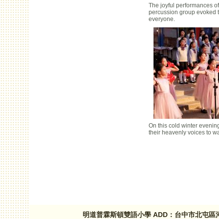
The joyful performances o
percussion group evoked th
everyone.
On this cold winter evenin
their heavenly voices to w
頁面
明道普霖斯頓雙語小學 ADD：台中市北屯區河北路三段1