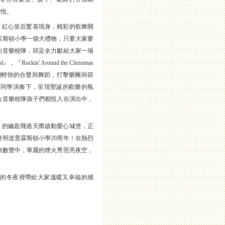
喜悅。
、紅心皇后驚喜現身，精彩的歌舞開
霖斯頓小學一個大禮物，只要大家要
的音樂校隊，卯足全力獻給大家一場
ockin' Around the Christmas
沉浸在他們輕快的合聲與舞蹈，打擊樂團與節
打擊樂團的同學演奏下，呈現聖誕的歡樂的氛
位音樂校隊孩子們都投入在演出中，
」的鑰匙飛過天際啟動愛心城堡，正
明道普霖斯頓小學20周年！在熱烈
倒數聲中，華麗的煙火秀照亮夜空，
的冬夜裡帶給大家溫暖又幸福的感