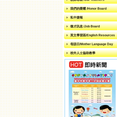
我們的榮耀 /Honor Board
私中捷報
徵才訊息 /Job Board
英文學習區/English Resources
母語日/Mother Language Day
校外人士協助教學