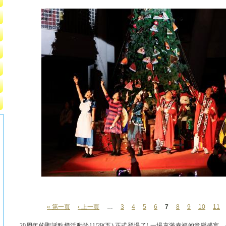
« 第一頁
‹ 上一頁
…
3
4
5
6
7
8
9
10
11
頁面
20周年的聖誕點燈活動於11/29(五) 正式登場了! 一場充滿幸福的音樂盛