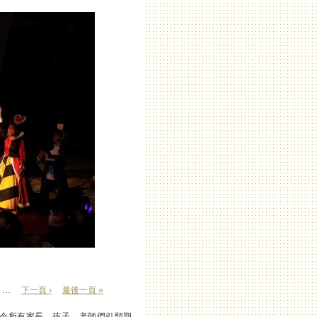
…
下一頁 ›
最後一頁 »
宴，令所有家長、孩子、老師們引頸期