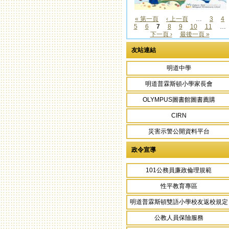
« 第一頁
‹ 上一頁
…
3
4
5
6
7
8
9
10
11
…
頁面
下一頁 ›
最後一頁 »
友站連結
明道中學
明道普霖斯頓小學家長會
OLYMPUS圖書館圖書薦購
CIRN
災害示警公開資料平台
政令宣導
101公務員廉政倫理規範
性平教育專區
明道普霖斯頓雙語小學校友返校規定
公教人員保險服務