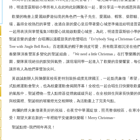
待，明道普霖斯頓小學所有人在此時此刻團聚在一起，要分享這一年的感恩與
歡樂的晚會上愛麗絲夢遊仙境的角色們一兔子先生、愛麗絲、帽客、柴郡貓
場，贏得全校熱烈的掌聲，改過自新的愛心皇后帶著愛心城堡準備送給明道普
一起用表演與掌聲蒐集10顆愛心就能啟動愛心城堡，為此，明道普霖斯頓小學
聖誕音樂的盛會! 合唱團以溫暖甜美的歌聲唱出『Ev'rybody Sing a Christmas Carol』，『R
Tree with Jingle Bell Rock』百老匯風的帽子舞俏皮可愛，所有觀眾都
奏樂隊演奏豐富多變化的聖誕組曲，『We need a little Christmas』在
圍，樂隊展現絕佳的默契與氣勢，讓現場同學一起進入了歡樂的音樂饗宴，每
讓所有人為他們掌聲加尖叫。
黃啟誠創辦人與陳榮富校長更特別裝扮成撲克牌國王，一起點亮象徵「希望
式點燃運動會聖火，也為校慶運動會揭開序幕！全校也一起合唱生日快樂歌歡慶
的氣氛中，聖誕禮物—雪人點燈器從煙囪緩緩升起，在全校師生與家長快樂的
與校園裡、聖誕樹的璀璨燈光交相輝映，為活動畫上了完美句點。
絢爛的煙火象徵著美好的祝福，在夜空中華麗綻放，照亮整個校區，在寒冷
受！期望大家在新的一年裡能平安健康快樂喔！Merry Christmas~
聖誕點燈~我們明年再見！