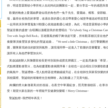
待，明道普霖斯頓小學所有人在此時此刻團聚在一起，要分享這一年的感恩與
歡樂的晚會上愛麗絲夢遊仙境的角色們一兔子先生、愛麗絲、帽客、柴郡貓
場，贏得全校熱烈的掌聲，改過自新的愛心皇后帶著愛心城堡準備送給明道普
一起用表演與掌聲蒐集10顆愛心就能啟動愛心城堡，為此，明道普霖斯頓小學
聖誕音樂的盛會! 合唱團以溫暖甜美的歌聲唱出『Ev'rybody Sing a Christmas Carol』，『R
Tree with Jingle Bell Rock』百老匯風的帽子舞俏皮可愛，所有觀眾都
奏樂隊演奏豐富多變化的聖誕組曲，『We need a little Christmas』在
圍，樂隊展現絕佳的默契與氣勢，讓現場同學一起進入了歡樂的音樂饗宴，每
讓所有人為他們掌聲加尖叫。
黃啟誠創辦人與陳榮富校長更特別裝扮成撲克牌國王，一起點亮象徵「希望
式點燃運動會聖火，也為校慶運動會揭開序幕！全校也一起合唱生日快樂歌歡慶
的氣氛中，聖誕禮物—雪人點燈器從煙囪緩緩升起，在全校師生與家長快樂的
與校園裡、聖誕樹的璀璨燈光交相輝映，為活動畫上了完美句點。
絢爛的煙火象徵著美好的祝福，在夜空中華麗綻放，照亮整個校區，在寒冷
受！期望大家在新的一年裡能平安健康快樂喔！Merry Christmas~
聖誕點燈~我們明年再見！