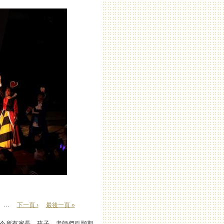
…
下一頁 ›
最後一頁 »
宴，令所有家長、孩子、老師們引頸期