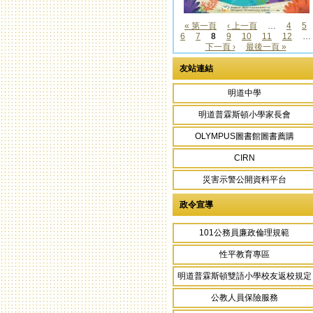
« 第一頁
‹ 上一頁
…
4
5
6
7
8
9
10
11
12
…
頁面
下一頁 ›
最後一頁 »
友站連結
明道中學
明道普霖斯頓小學家長會
OLYMPUS圖書館圖書薦購
CIRN
災害示警公開資料平台
政令宣導
101公務員廉政倫理規範
性平教育專區
明道普霖斯頓雙語小學校友返校規定
公教人員保險服務