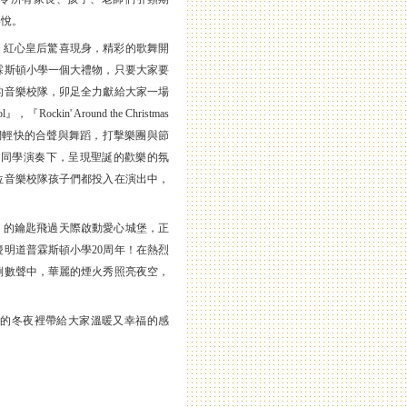
喜悅。
、紅心皇后驚喜現身，精彩的歌舞開
霖斯頓小學一個大禮物，只要大家要
的音樂校隊，卯足全力獻給大家一場
ockin' Around the Christmas
沉浸在他們輕快的合聲與舞蹈，打擊樂團與節
打擊樂團的同學演奏下，呈現聖誕的歡樂的氛
位音樂校隊孩子們都投入在演出中，
」的鑰匙飛過天際啟動愛心城堡，正
明道普霖斯頓小學20周年！在熱烈
倒數聲中，華麗的煙火秀照亮夜空，
的冬夜裡帶給大家溫暖又幸福的感