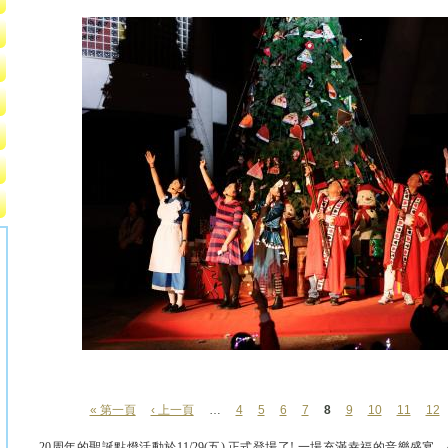
« 第一頁
‹ 上一頁
…
4
5
6
7
8
9
10
11
12
頁面
20周年的聖誕點燈活動於11/29(五) 正式登場了! 一場充滿幸福的音樂盛