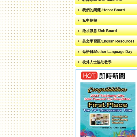
我們的榮耀 /Honor Board
私中捷報
徵才訊息 /Job Board
英文學習區/English Resources
母語日/Mother Language Day
校外人士協助教學