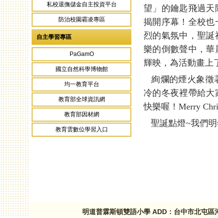
私校退撫儲金自主投資平台
望」的鑰匙飛過天
防治校園霸凌專區
揭開序幕！全校也
烈的氣氛中，聖誕
自主學習專區
樂的倒數聲中，華
PaGamO
輝映，為活動畫上
國立自然科學博物館
絢爛的煙火象徵著
均一教育平台
冷的冬夜裡帶給大
教育部全球資訊網
快樂喔！Merry Chri
教育部因材網
聖誕點燈~我們明
教育雲數位學習入口
頁面
明道普霖斯頓雙語小學 ADD：台中市北屯區河北路三段1