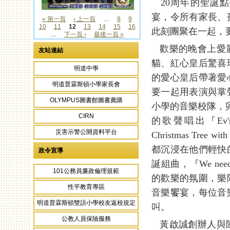
20周年的聖誕點燈
宴，令所有家長、
« 第一頁
‹ 上一頁
…
8
9
10
11
12
13
14
15
16
頁面
此刻團聚在一起，
…
下一頁 ›
最後一頁 »
歡樂的晚會上愛麗
友站連結
貓、紅心皇后驚喜
明道中學
的愛心皇后帶著愛
明道普霖斯頓小學家長會
要一起用表演與掌
OLYMPUS圖書館圖書薦購
小學的音樂校隊，
CIRN
的歌聲唱出『Ev'rybod
災害示警公開資料平台
Christmas Tre
都沉浸在他們輕快
政令宣導
誕組曲，『We need
101公務員廉政倫理規範
的歡樂的氛圍，樂
性平教育專區
音樂饗宴，每位音
明道普霖斯頓雙語小學校友返校規定
叫。
公教人員保險服務
黃啟誠創辦人與陳