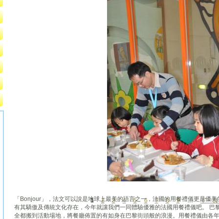
「Bonjour」，法文可以說是地球上最美的語言之一，法國的用餐禮儀更是優
1
2
3
4
5
6
7
8
9
…
下一頁 
頁面
有其驕傲及傳統文化存在，今年就讓我們一同體驗優雅的法國用餐禮儀吧。 巴
全都搬到活動場地，將餐廳佈置的有如身在巴黎街頭般的浪漫。用餐禮儀由各