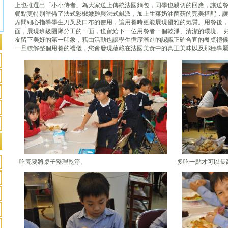
上也推選出「小小侍者」為大家送上傳統法國麵包，同學也親切的回應，讓送
餐點更特別準備了法式彩椒嫩雞與法式鹹派，加上生菜奶油菌菇的完美搭配，
席間細心指導學生刀叉及口布的使用，讓用餐時更能展現優雅的氣質。用餐後
面，展現班級團隊分工的一面，也留給下一位用餐者一個乾淨、清潔的環境。 
友留下美好的第一印象，藉由活動也讓學生循序漸進的認識正確合宜的餐桌禮
一旦瞭解整個用餐的禮儀，您會發現蘊藏在法國美食中的真正美味以及那種專
吃完要將桌子整理乾淨。
多吃一點才可以長