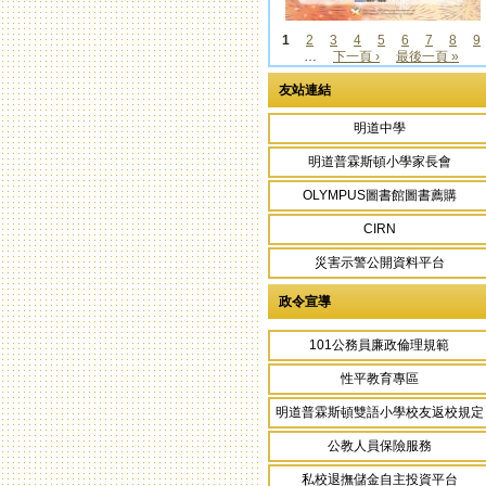
1
2
3
4
5
6
7
8
9
…
下一頁 ›
最後一頁 »
頁面
友站連結
明道中學
明道普霖斯頓小學家長會
OLYMPUS圖書館圖書薦購
CIRN
災害示警公開資料平台
政令宣導
101公務員廉政倫理規範
性平教育專區
明道普霖斯頓雙語小學校友返校規定
公教人員保險服務
私校退撫儲金自主投資平台