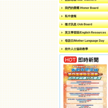
我們的榮耀 /Honor Board
私中捷報
徵才訊息 /Job Board
英文學習區/English Resources
母語日/Mother Language Day
校外人士協助教學