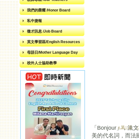
我們的榮耀 /Honor Board
私中捷報
徵才訊息 /Job Board
英文學習區/English Resources
母語日/Mother Language Day
校外人士協助教學
「Bonjour」
« 第一頁
頁面
美的代名詞，而法