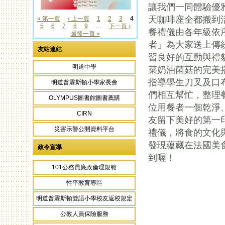
讓我們一同體驗優
天咖啡座全都搬到
« 第一頁
‹ 上一頁
1
2
3
4
5
6
7
8
9
…
下一頁 ›
頁面
餐禮儀由各年級依
最後一頁 »
者」為大家送上傳
友站連結
習良好的互動與禮
明道中學
菜奶油菌菇的完美
指導學生刀叉及口
明道普霖斯頓小學家長會
們相互幫忙，整理
OLYMPUS圖書館圖書薦購
位用餐者一個乾淨
CIRN
友留下美好的第一
災害示警公開資料平台
禮儀，將食的文化
發現蘊藏在法國美
政令宣導
到喔！
101公務員廉政倫理規範
性平教育專區
頁面
明道普霖斯頓雙語小學校友返校規定
公教人員保險服務