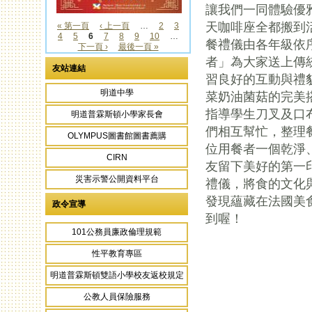
讓我們一同體驗優
天咖啡座全都搬到
« 第一頁
‹ 上一頁
…
2
3
4
5
6
7
8
9
10
…
頁面
餐禮儀由各年級依
下一頁 ›
最後一頁 »
者」為大家送上傳
友站連結
習良好的互動與禮
明道中學
菜奶油菌菇的完美
指導學生刀叉及口
明道普霖斯頓小學家長會
們相互幫忙，整理
OLYMPUS圖書館圖書薦購
位用餐者一個乾淨
CIRN
友留下美好的第一
災害示警公開資料平台
禮儀，將食的文化
發現蘊藏在法國美
政令宣導
到喔！
101公務員廉政倫理規範
性平教育專區
頁面
明道普霖斯頓雙語小學校友返校規定
公教人員保險服務