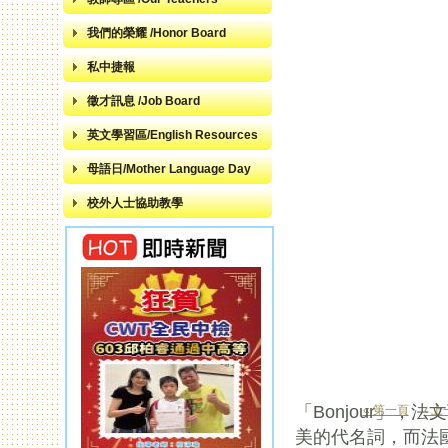
我們的榮耀 /Honor Board
私中捷報
徵才訊息 /Job Board
英文學習區/English Resources
母語日/Mother Language Day
校外人士協助教學
「Bonjour」
« 第一頁
‹ 
頁面
美的代名詞，而法