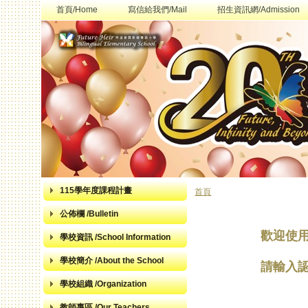
首頁/Home
寫信給我們/Mail
招生資訊網/Admission
115學年度課程計畫
首頁
您在這裡
公佈欄 /Bulletin
歡迎使
學校資訊 /School Information
學校簡介 /About the School
請輸入
學校組織 /Organization
教師專區 /Our Teachers