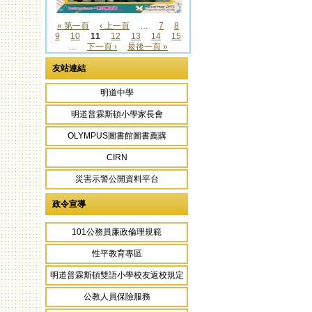
« 第一頁
‹ 上一頁
…
7
8
9
10
11
12
13
14
15
頁面
…
下一頁 ›
最後一頁 »
友站連結
明道中學
明道普霖斯頓小學家長會
OLYMPUS圖書館圖書薦購
CIRN
災害示警公開資料平台
政令宣導
101公務員廉政倫理規範
性平教育專區
明道普霖斯頓雙語小學校友返校規定
公教人員保險服務