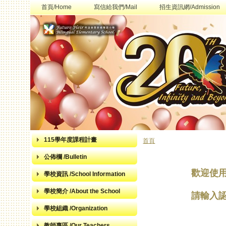
首頁/Home
寫信給我們/Mail
招生資訊網/Admission
115學年度課程計畫
首頁
您在這裡
公佈欄 /Bulletin
歡迎使
學校資訊 /School Information
學校簡介 /About the School
請輸入
學校組織 /Organization
教師專區 /Our Teachers