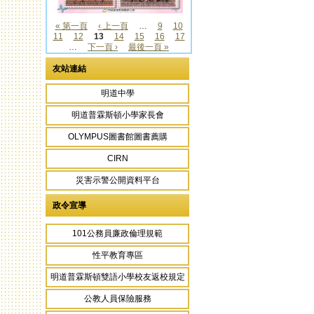
« 第一頁
‹ 上一頁
…
9
10
11
12
13
14
15
16
17
頁面
…
下一頁 ›
最後一頁 »
友站連結
明道中學
明道普霖斯頓小學家長會
OLYMPUS圖書館圖書薦購
CIRN
災害示警公開資料平台
政令宣導
101公務員廉政倫理規範
性平教育專區
明道普霖斯頓雙語小學校友返校規定
公教人員保險服務