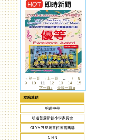
« 第一頁
‹ 上一頁
…
7
8
9
10
11
12
13
14
15
頁面
…
下一頁 ›
最後一頁 »
友站連結
明道中學
明道普霖斯頓小學家長會
OLYMPUS圖書館圖書薦購
CIRN