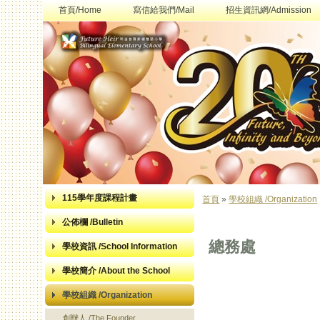
首頁/Home
寫信給我們/Mail
招生資訊網/Admission
115學年度課程計畫
首頁
»
學校組織 /Organization
您在這裡
公佈欄 /Bulletin
總務處
學校資訊 /School Information
學校簡介 /About the School
學校組織 /Organization
創辦人 /The Founder