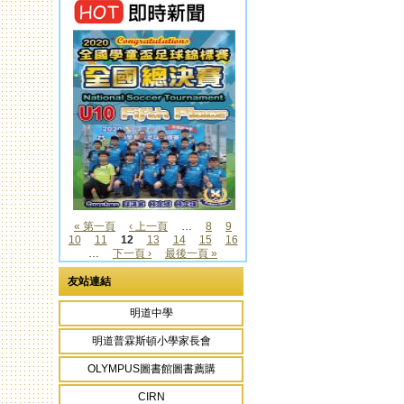
« 第一頁
‹ 上一頁
…
8
9
10
11
12
13
14
15
16
頁面
…
下一頁 ›
最後一頁 »
友站連結
明道中學
明道普霖斯頓小學家長會
OLYMPUS圖書館圖書薦購
CIRN